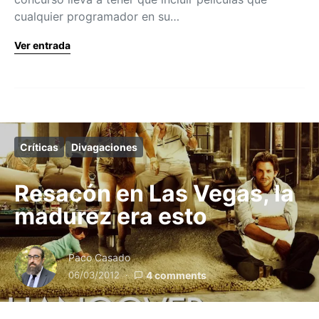
cualquier programador en su…
Ver entrada
Críticas
Divagaciones
Resacón en Las Vegas, la
madurez era esto
Paco Casado
06/03/2012
4 comments