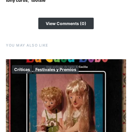
tony curtis
tootsie
View Comments (0)
YOU MAY ALSO LIKE
Críticas
Festivales y Premios