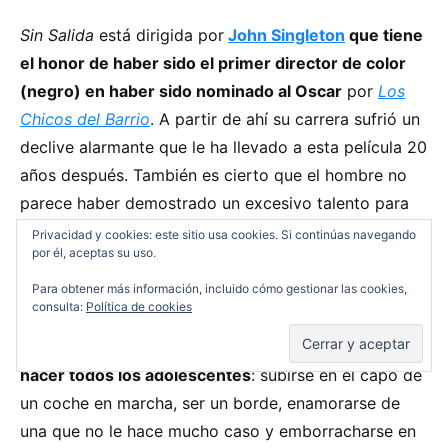
Sin Salida
está dirigida por
John Singleton
que tiene
el honor de haber sido el primer director de color
(negro) en haber sido nominado al Oscar
por
Los
Chicos del Barrio
. A partir de ahí su carrera sufrió un
declive alarmante que le ha llevado a esta película 20
años después. También es cierto que el hombre no
parece haber demostrado un excesivo talento para
mantener su filmografía libre de truños como el que
Privacidad y cookies: este sitio usa cookies. Si continúas navegando
por él, aceptas su uso.
nos ocupa.
Para obtener más información, incluido cómo gestionar las cookies,
consulta:
Política de cookies
Vayamos al argumento de la película en cuestión.
Nathan es un adolescente que hace lo que suelen
hacer todos los adolescentes
: subirse en el capó de
un coche en marcha, ser un borde, enamorarse de
una que no le hace mucho caso y emborracharse en