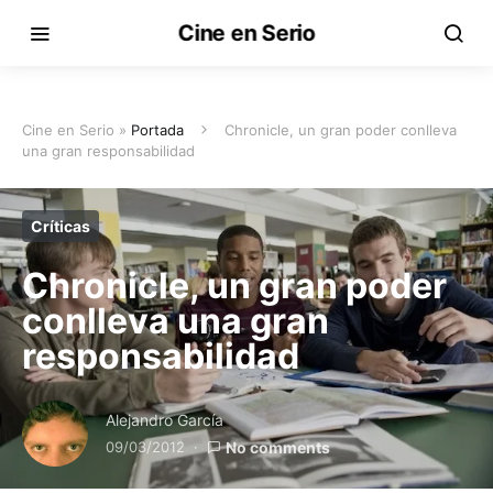
Cine en Serio
Cine en Serio »
Portada
Chronicle, un gran poder conlleva
una gran responsabilidad
Críticas
Chronicle, un gran poder
conlleva una gran
responsabilidad
Alejandro García
09/03/2012
No comments