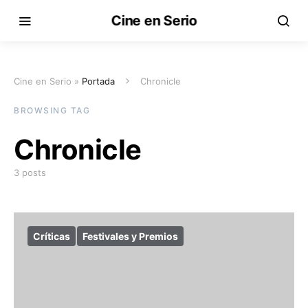
Cine en Serio
Cine en Serio »
Portada
Chronicle
BROWSING TAG
Chronicle
3 posts
Críticas
Festivales y Premios