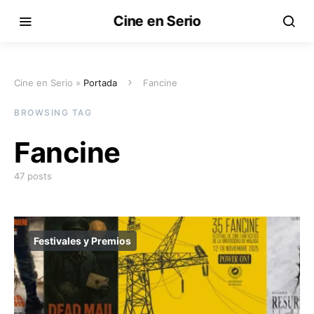
Cine en Serio
Cine en Serio »
Portada
Fancine
BROWSING TAG
Fancine
47 posts
Festivales y Premios