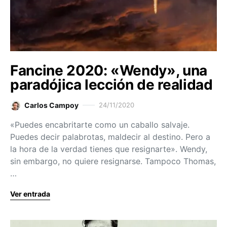
Fancine 2020: «Wendy», una
paradójica lección de realidad
Carlos Campoy
24/11/2020
«Puedes encabritarte como un caballo salvaje.
Puedes decir palabrotas, maldecir al destino. Pero a
la hora de la verdad tienes que resignarte». Wendy,
sin embargo, no quiere resignarse. Tampoco Thomas,
…
Ver entrada