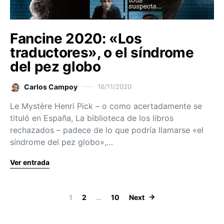
Fancine 2020: «Los
traductores», o el síndrome
del pez globo
Carlos Campoy
16/11/2020
Le Mystère Henri Pick – o como acertadamente se
tituló en España, La biblioteca de los libros
rechazados – padece de lo que podría llamarse «el
síndrome del pez globo»,…
Ver entrada
Paginación de
1
2
…
10
Next