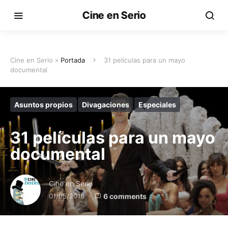
Cine en Serio
Cine en Serio »
Portada
31 películas para un mayo
documental
Asuntos propios
Divagaciones
Especiales
31 películas para un mayo
documental
Cine en Serio
01/05/2018
6 comments