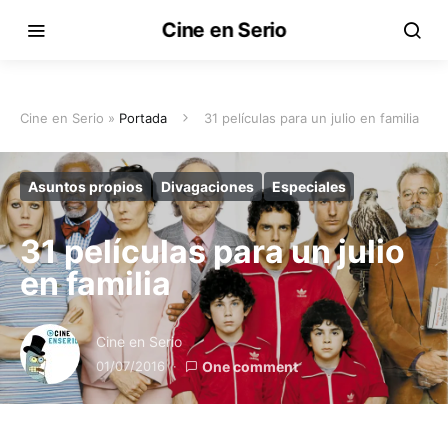
Cine en Serio
Cine en Serio »
Portada
31 películas para un julio en familia
Asuntos propios
Divagaciones
Especiales
31 películas para un julio
en familia
Cine en Serio
01/07/2016
One comment