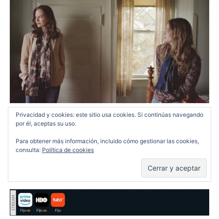
Privacidad y cookies: este sitio usa cookies. Si continúas navegando
por él, aceptas su uso.
Margot y la boda
: Un Noah Baumbach pre-Gerwig
Para obtener más información, incluido cómo gestionar las cookies,
consulta:
Política de cookies
pretendiendo ser Eric Rohmer y triunfando por el
camino.