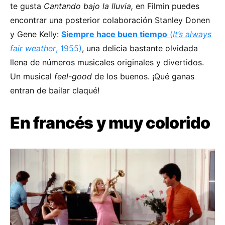
te gusta
Cantando bajo la lluvia,
en Filmin puedes
encontrar una posterior colaboración Stanley Donen
y Gene Kelly:
Siempre hace buen tiempo
(
It’s always
fair weather
, 1955)
, una delicia bastante olvidada
llena de números musicales originales y divertidos.
Un musical
feel-good
de los buenos. ¡Qué ganas
entran de bailar claqué!
En francés y muy colorido