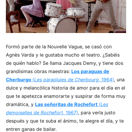
Formó parte de la Nouvelle Vague, se casó con
Agnès Varda y le gustaba mucho el teatro. ¿Sabéis
de quién hablo? Se llama Jacques Demy, y tiene dos
grandísimas obras maestras:
Los paraguas de
Cherburgo
(
Les parapluies de Cherbourg
, 1964)
, una
dulce y melancólica historia de amor para el día en el
que te apetezca enamorarte y suspirar de forma muy
dramática, y
Las señoritas de Rochefort
(
Les
demoiselles de Rochefort
, 1967)
, para verla justo
después y que te suba el ánimo, te alegre el día, y te
entren ganas de bailar.