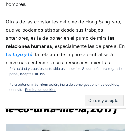
hombres.
Otras de las constantes del cine de Hong Sang-soo,
que ya podemos atisbar desde sus trabajos
anteriores, es la de poner en el punto de mira
las
relaciones humanas
, especialmente las de pareja. En
Lo tuyo y tú
, la relación de la pareja central será
clave para entender a sus personajes, mientras
Privacidad y cookies: este sitio usa cookies. Si continúas navegando
encontramos de nuevo esa cierta confusión que el
por él, aceptas su uso.
autor crea alrededor de los protagonistas.
Para obtener más información, incluido cómo gestionar las cookies,
consulta:
Política de cookies
La cámara de Claire
(
Keul-
le-eo-ui Ka-me-la
, 2017)