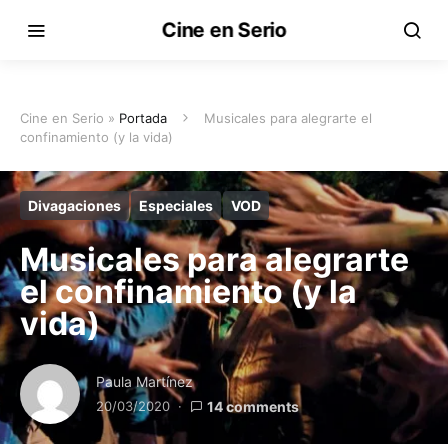
Cine en Serio
Cine en Serio »
Portada
Musicales para alegrarte el
confinamiento (y la vida)
Divagaciones
Especiales
VOD
Musicales para alegrarte
el confinamiento (y la
vida)
Paula Martínez
20/03/2020
14 comments