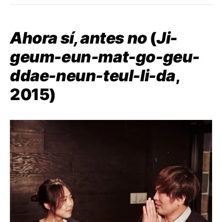
Ahora sí, antes no
(
Ji-
geum-eun-mat-go-geu-
ddae-neun-teul-li-da
,
2015)