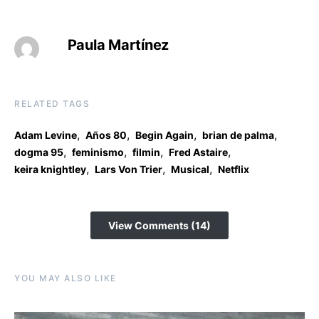
Paula Martínez
RELATED TAGS
,
,
,
,
Adam Levine
Años 80
Begin Again
brian de palma
,
,
,
,
dogma 95
feminismo
filmin
Fred Astaire
,
,
,
keira knightley
Lars Von Trier
Musical
Netflix
View Comments (14)
YOU MAY ALSO LIKE