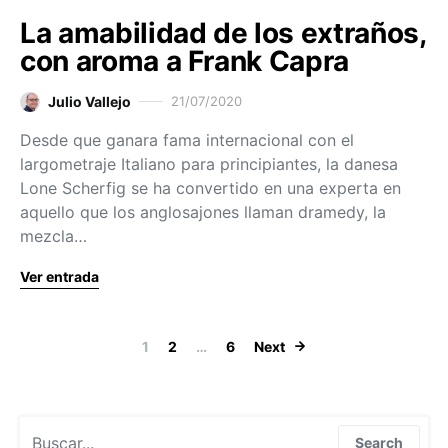
La amabilidad de los extraños,
con aroma a Frank Capra
Julio Vallejo
21/07/2020
Desde que ganara fama internacional con el
largometraje Italiano para principiantes, la danesa
Lone Scherfig se ha convertido en una experta en
aquello que los anglosajones llaman dramedy, la
mezcla…
Ver entrada
Paginación de
1
2
…
6
Next
Search for:
Search