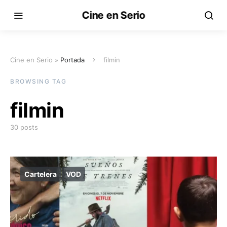
Cine en Serio
Cine en Serio »
Portada
filmin
BROWSING TAG
filmin
30 posts
Cartelera
VOD