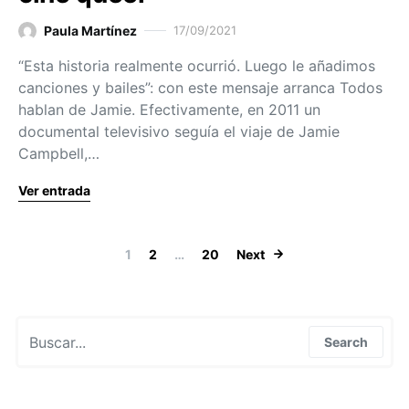
Paula Martínez
17/09/2021
“Esta historia realmente ocurrió. Luego le añadimos
canciones y bailes”: con este mensaje arranca Todos
hablan de Jamie. Efectivamente, en 2011 un
documental televisivo seguía el viaje de Jamie
Campbell,…
Ver entrada
Paginación de
1
2
…
20
Next
Search for:
Search