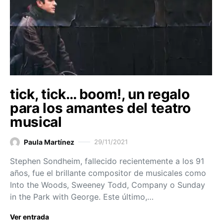
tick, tick… boom!, un regalo
para los amantes del teatro
musical
Paula Martínez
29/11/2021
Stephen Sondheim, fallecido recientemente a los 91
años, fue el brillante compositor de musicales como
Into the Woods, Sweeney Todd, Company o Sunday
in the Park with George. Este último,…
Ver entrada