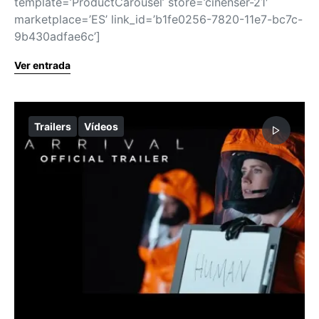
template=’ProductCarousel’ store=’cinenser-21′
marketplace=’ES’ link_id=’b1fe0256-7820-11e7-bc7c-
9b430adfae6c’]
Ver entrada
Trailers
Vídeos