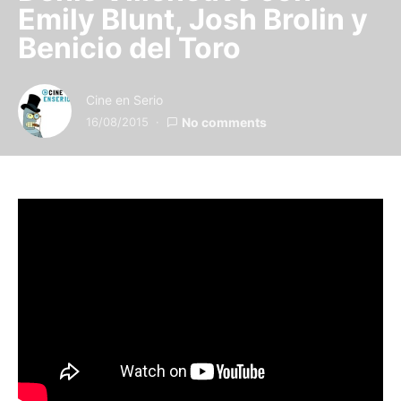
Emily Blunt, Josh Brolin y
Benicio del Toro
Cine en Serio
16/08/2015
No comments