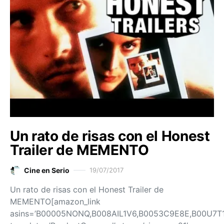
Un rato de risas con el Honest
Trailer de MEMENTO
Cine en Serio
19/07/2017
Un rato de risas con el Honest Trailer de
MEMENTO[amazon_link
asins=’B00005NONQ,B008AIL1V6,B0053C9E8E,B00U7T1