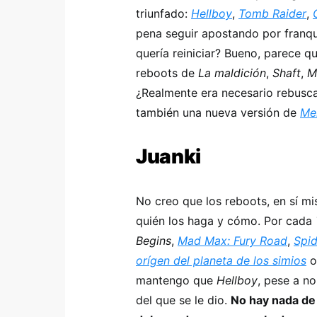
triunfado:
Hellboy
,
Tomb Raider
,
pena seguir apostando por franqu
quería reiniciar? Bueno, parece q
reboots de
La maldición
,
Shaft
,
M
¿Realmente era necesario rebusca
también una nueva versión de
Men
Juanki
No creo que los reboots, en sí m
quién los haga y cómo. Por cada
Begins
,
Mad Max: Fury Road
,
Spi
orígen del planeta de los simios
mantengo que
Hellboy
, pese a n
del que se le dio.
No hay nada de