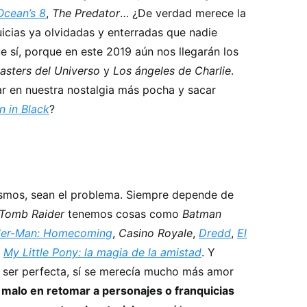
Ocean’s 8
,
The Predator
… ¿De verdad merece la
icias ya olvidadas y enterradas que nadie
ue sí, porque en este 2019 aún nos llegarán los
asters del Universo
y
Los ángeles de Charlie
.
r en nuestra nostalgia más pocha y sacar
 in Black
?
ismos, sean el problema. Siempre depende de
Tomb Raider
tenemos cosas como
Batman
der-Man: Homecoming
,
Casino Royale
,
Dredd
,
El
o
My Little Pony: la magia de la amistad
. Y
o ser perfecta, sí se merecía mucho más amor
 malo en retomar a personajes o franquicias