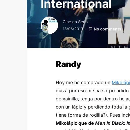
International
Cine en Serio
18/06/2019
No comments
Randy
Hoy me he comprado un
Mikoláp
quizá por eso me ha sorprendido 
de vainilla, tenga por dentro hel
con un lápiz y perdiendo toda la g
tiene forma de rodilla?). Pues inc
Mikolápiz que de
Men In Black: I