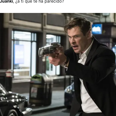
 Juanki
, ¿a ti qué te ha parecido?