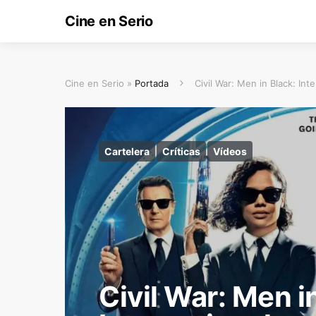
Cine en Serio
Cine en Serio »
Portada
Civil War: Men in Black: Inte
Cartelera
Críticas
Vídeos
Civil War: Men i