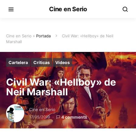
Cine en Serio
Cine en Serio »
Portada
Civil War: «Hellboy» de Neil
Marshall
Cartelera
Críticas
Vídeos
Civil War: «Hellboy» de
Neil Marshall
Cine en Serio
17/05/2019
4 comments