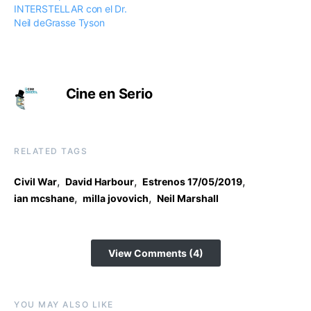
INTERSTELLAR con el Dr.
Neil deGrasse Tyson
Cine en Serio
RELATED TAGS
,
,
,
Civil War
David Harbour
Estrenos 17/05/2019
,
,
ian mcshane
milla jovovich
Neil Marshall
View Comments (4)
YOU MAY ALSO LIKE