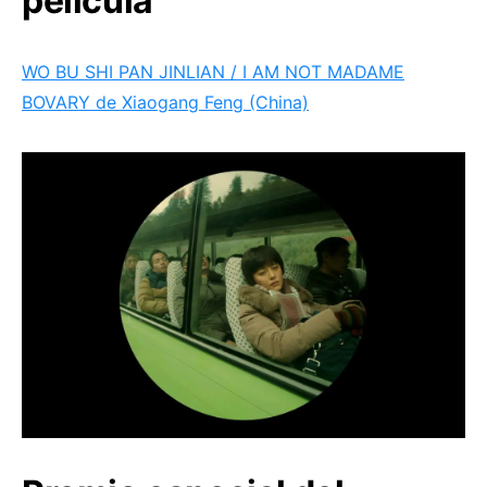
película
WO BU SHI PAN JINLIAN / I AM NOT MADAME
BOVARY de Xiaogang Feng (China)