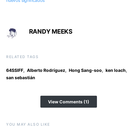
nuevos significados
RANDY MEEKS
RELATED TAGS
,
,
,
,
64SSIFF
Alberto Rodríguez
Hong Sang-soo
ken loach
san sebastián
View Comments (1)
YOU MAY ALSO LIKE