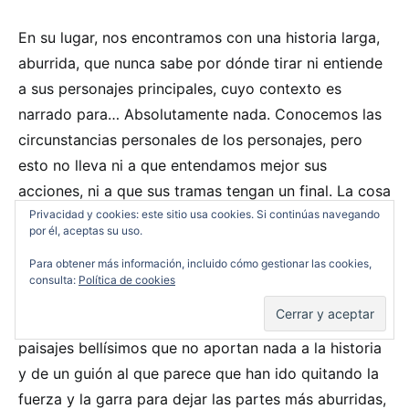
En su lugar, nos encontramos con una historia larga,
aburrida, que nunca sabe por dónde tirar ni entiende
a sus personajes principales, cuyo contexto es
narrado para… Absolutamente nada. Conocemos las
circunstancias personales de los personajes, pero
esto no lleva ni a que entendamos mejor sus
acciones, ni a que sus tramas tengan un final. La cosa
acaba con una historia sin garra entre un anciano
Privacidad y cookies: este sitio usa cookies. Si continúas navegando
por él, aceptas su uso.
triste, un gaucho sin sangre en las venas y con
Para obtener más información, incluido cómo gestionar las cookies,
menos emoción que John McClane en el asilo.
consulta:
Política de cookies
Los que gusten de planos larguísimos sin motivo, de
paisajes bellísimos que no aportan nada a la historia
y de un guión al que parece que han ido quitando la
fuerza y la garra para dejar las partes más aburridas,