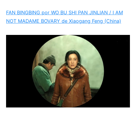
FAN BINGBING por WO BU SHI PAN JINLIAN / I AM
NOT MADAME BOVARY de Xiaogang Feng (China)