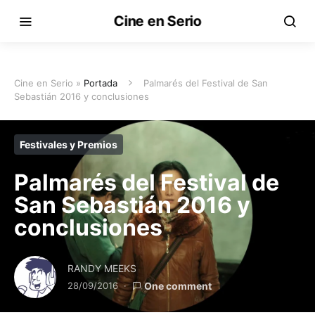
Cine en Serio
Cine en Serio »
Portada
Palmarés del Festival de San
Sebastián 2016 y conclusiones
Festivales y Premios
Palmarés del Festival de
San Sebastián 2016 y
conclusiones
RANDY MEEKS
28/09/2016
One comment