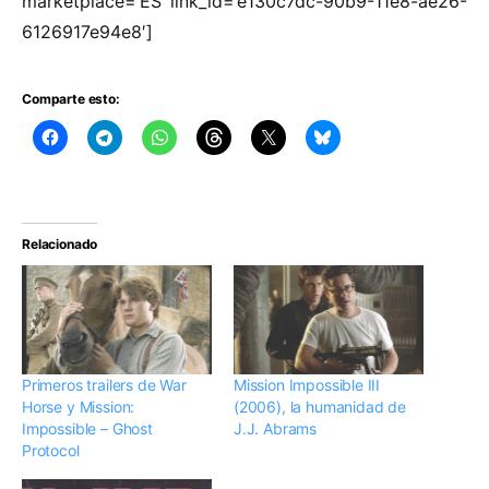
marketplace=’ES’ link_id=’e130c7dc-90b9-11e8-ae26-
6126917e94e8′]
Comparte esto:
Relacionado
Primeros trailers de War
Mission Impossible III
Horse y Mission:
(2006), la humanidad de
Impossible – Ghost
J.J. Abrams
Protocol