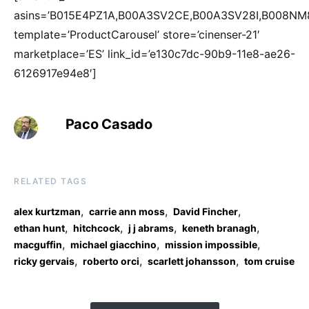
asins=’B015E4PZ1A,B00A3SV2CE,B00A3SV28I,B008NM
template=’ProductCarousel’ store=’cinenser-21′
marketplace=’ES’ link_id=’e130c7dc-90b9-11e8-ae26-
6126917e94e8′]
Paco Casado
RELATED TAGS
,
,
,
alex kurtzman
carrie ann moss
David Fincher
,
,
,
,
ethan hunt
hitchcock
j j abrams
keneth branagh
,
,
,
macguffin
michael giacchino
mission impossible
,
,
,
ricky gervais
roberto orci
scarlett johansson
tom cruise