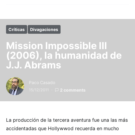
Críticas
Divagaciones
Mission Impossible III
(2006), la humanidad de
J.J. Abrams
Paco Casado
15/12/2011
2 comments
La producción de la tercera aventura fue una las más
accidentadas que Hollywwod recuerda en mucho