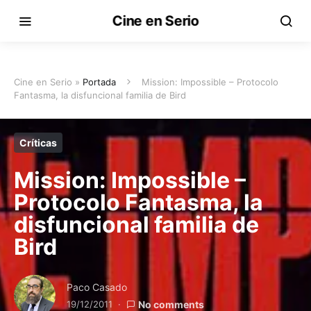
Cine en Serio
Cine en Serio »
Portada
Mission: Impossible – Protocolo
Fantasma, la disfuncional familia de Bird
Críticas
Mission: Impossible –
Protocolo Fantasma, la
disfuncional familia de
Bird
Paco Casado
19/12/2011
No comments