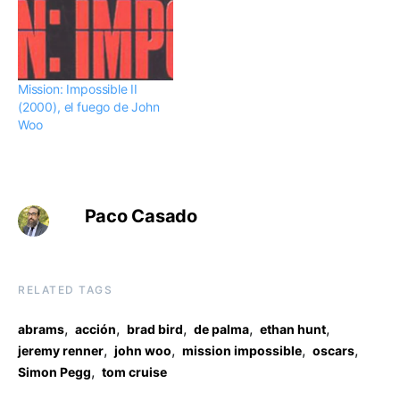
Mission: Impossible II
(2000), el fuego de John
Woo
Paco Casado
RELATED TAGS
,
,
,
,
,
abrams
acción
brad bird
de palma
ethan hunt
,
,
,
,
jeremy renner
john woo
mission impossible
oscars
,
Simon Pegg
tom cruise