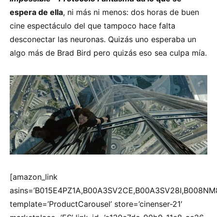
espera de ella
, ni más ni menos: dos horas de buen
cine espectáculo del que tampoco hace falta
desconectar las neuronas. Quizás uno esperaba un
algo más de Brad Bird pero quizás eso sea culpa mía.
[amazon_link
asins=’B015E4PZ1A,B00A3SV2CE,B00A3SV28I,B008NM
template=’ProductCarousel’ store=’cinenser-21′