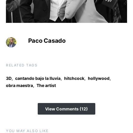
Paco Casado
RELATED TAGS
,
,
,
,
3D
cantando bajo la lluvia
hitchcock
hollywood
,
obra maestra
The artist
View Comments (12)
YOU MAY ALSO LIKE