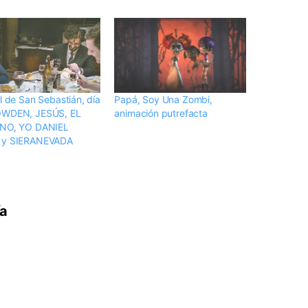
l de San Sebastián, día
Papá, Soy Una Zombi,
OWDEN, JESÚS, EL
animación putrefacta
RNO, YO DANIEL
 y SIERANEVADA
ía