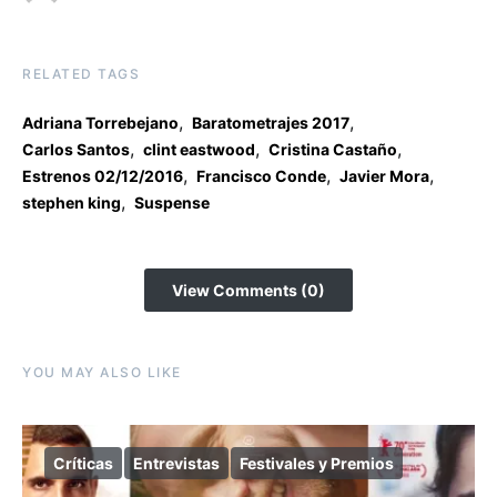
RELATED TAGS
,
,
Adriana Torrebejano
Baratometrajes 2017
,
,
,
Carlos Santos
clint eastwood
Cristina Castaño
,
,
,
Estrenos 02/12/2016
Francisco Conde
Javier Mora
,
stephen king
Suspense
View Comments (0)
YOU MAY ALSO LIKE
Críticas
Entrevistas
Festivales y Premios