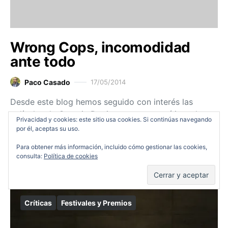
Wrong Cops, incomodidad
ante todo
Paco Casado
17/05/2014
Desde este blog hemos seguido con interés las
películas de Quentin Dupieux: nuestras críticas de
Privacidad y cookies: este sitio usa cookies. Si continúas navegando
Rubber y Wrong coincidían en destacar el humor no
por él, aceptas su uso.
sense y que el cine Dupieux no…
Para obtener más información, incluido cómo gestionar las cookies,
consulta:
Política de cookies
Ver entrada
Críticas
Festivales y Premios