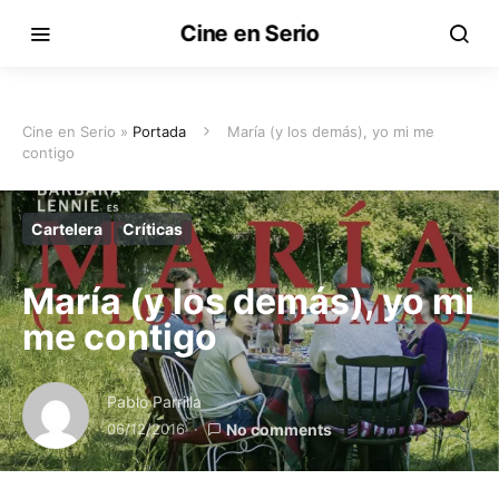
Cine en Serio
Cine en Serio »
Portada
María (y los demás), yo mi me
contigo
Cartelera
Críticas
María (y los demás), yo mi
me contigo
Pablo Parrilla
06/12/2016
No comments