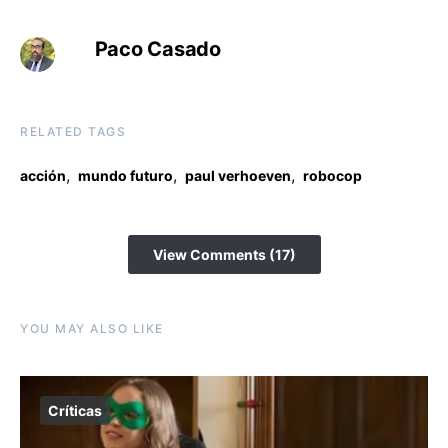
Paco Casado
RELATED TAGS
,
,
,
acción
mundo futuro
paul verhoeven
robocop
View Comments (17)
YOU MAY ALSO LIKE
Críticas