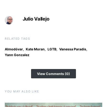
Julio Vallejo
RELATED TAGS
,
,
,
,
Almodóvar
Kate Moran
LGTB
Vanessa Paradis
Yann Gonzalez
View Comments (0)
YOU MAY ALSO LIKE