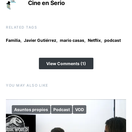
Cine en Serio
RELATED TAGS
,
,
,
,
Familia
Javier Gutiérrez
mario casas
Netflix
podcast
View Comments (1)
YOU MAY ALSO LIKE
Asuntos propios
Podcast
VOD