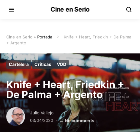
Cine en Serio
Cine en Serio »
Portada
Knife + Heart, Friedkin + De Palma
+ Argento
Cartelera
Críticas
VOD
Knife + Heart, Friedkin +
De Palma + Argento
Julio Vallejo
03/04/2020
No comments