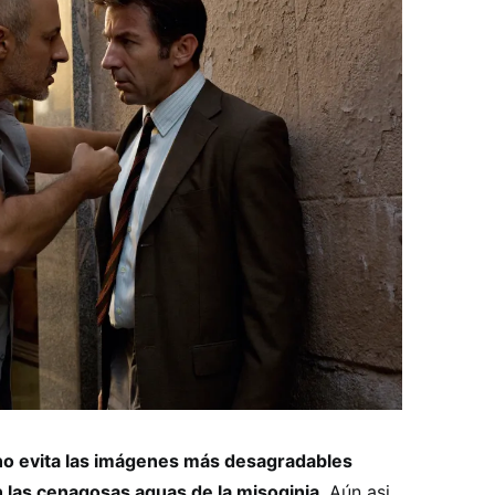
 no evita las imágenes más desagradables
 las cenagosas aguas de la misoginia
. Aún asi,