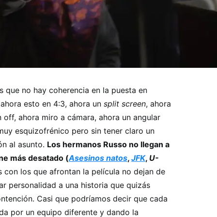
es que no hay coherencia en la puesta en
ahora esto en 4:3, ahora un
split screen
, ahora
 off, ahora miro a cámara, ahora un angular
uy esquizofrénico pero sin tener claro un
ón al asunto.
Los hermanos Russo no llegan a
tone más desatado (
Asesinos natos
,
JFK
,
U-
 con los que afrontan la película no dejan de
r personalidad a una historia que quizás
ontención. Casi que podríamos decir que cada
da por un equipo diferente y dando la