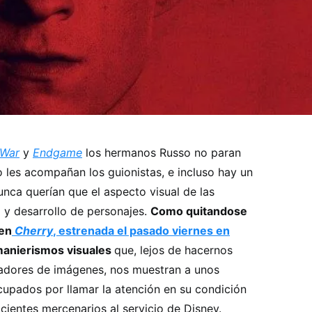
 War
y
Endgame
los hermanos Russo no paran
o les acompañan los guionistas, e incluso hay un
a querían que el aspecto visual de las
ia y desarrollo de personajes.
Como quitandose
 en
Cherry
, estrenada el pasado viernes en
manierismos visuales
que, lejos de hacernos
eadores de imágenes, nos muestran a unos
upados por llamar la atención en su condición
cientes mercenarios al servicio de Disney.