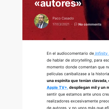
«autores»
Paco Casado
17/03/2021
No comments
En el audiocomentario de
Infinity
de hablar de
storytelling
, para es
momento donde comentan que nunc
películas canibalizase a la histor
una espinita que tenían clavada,
Apple TV+,
despliegan mil y un 
sentir que estamos ante unos cr
realizadores excesivamente preoc
de autores, y no unos más que efi