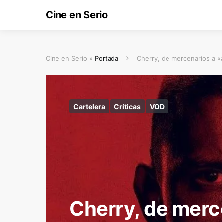
Cine en Serio
Cine en Serio »
Portada
Cherry, de mercenarios a «
Cartelera
Críticas
VOD
Cherry, de merc