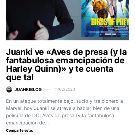
Juanki ve «Aves de presa (y la
fantabulosa emancipación de
Harley Quinn)» y te cuenta
que tal
JUANKIBLOG
11/02/2020
En un ataque totalmente bajo, sucio y traicionero a
Marvel, hoy Juanki se atreve a hablar bien de una
película de DC: Aves de presa (y la fantabulosa
emancipación de…
Comparte esto: