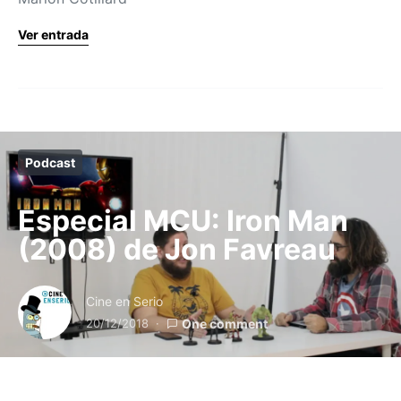
Ver entrada
Podcast
Especial MCU: Iron Man
(2008) de Jon Favreau
Cine en Serio
20/12/2018
One comment