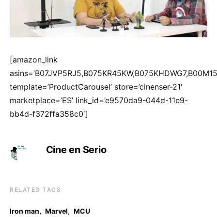
[amazon_link
asins=’B07JVP5RJ5,B075KR45KW,B075KHDWG7,B00M15
template=’ProductCarousel’ store=’cinenser-21′
marketplace=’ES’ link_id=’e9570da9-044d-11e9-
bb4d-f372ffa358c0′]
Cine en Serio
RELATED TAGS
,
,
Iron man
Marvel
MCU