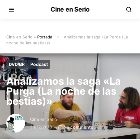
Cine en Serio
Cine en Serio »
Portada
Analizamos la saga «La Purga (La
noche de las bestias)»
DVD/BR
Podcast
Analizamos la saga «La
Purga (La noche de las
bestias)»
Cine en Serio
28/12/2018
No comments