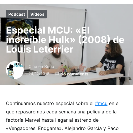
Podcast
Vídeos
Especial MCU: «El
increíble Hulk» (2008) de
Louis Leterrier
Cine en Serio
24/12/2018
No comments
Continuamos nuestro especial sobre el
#mcu
en el
que repasaremos cada semana una película de la
factoría Marvel hasta llegar al estreno de
«Vengadores: Endgame». Alejandro García y Paco