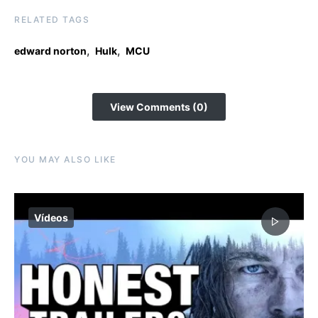
RELATED TAGS
,
,
edward norton
Hulk
MCU
View Comments (0)
YOU MAY ALSO LIKE
Vídeos