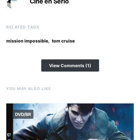
Cine en Serio
RELATED TAGS
,
mission impossible
tom cruise
View Comments (1)
YOU MAY ALSO LIKE
DVD/BR