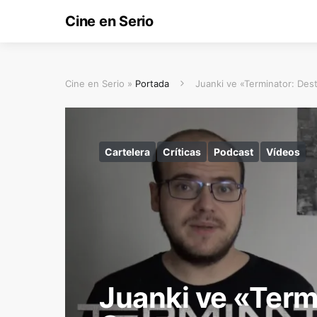
Cine en Serio
Cine en Serio »
Portada
Juanki ve «Terminator: Des
Cartelera
Críticas
Podcast
Vídeos
Juanki ve «Term