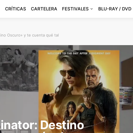
CRÍTICAS
CARTELERA
FESTIVALES
BLU-RAY / DVD
tino Oscuro» y te cuenta qué tal
inator: Destino