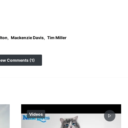
,
,
lton
Mackenzie Davis
Tim Miller
iew Comments (1)
Vídeos