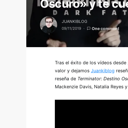
Oscuro» y te cu
JUANKIBLOG
09/11/2019
One comment
Tras el éxito de los vídeos desde
valor y dejamos
Juankiblog
reseñe
reseña de
Terminator: Destino Os
Mackenzie Davis, Natalia Reyes 