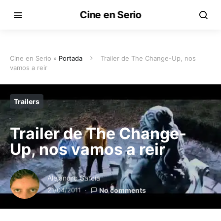
Cine en Serio
Cine en Serio »
Portada
Trailer de The Change-Up, nos
vamos a reir
Trailers
Trailer de The Change-
Up, nos vamos a reir
Alejandro García
21/04/2011
No comments