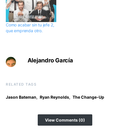
es vuestra película.
Horrible bosses nos
presenta a tres amigos
que se proponen acabar
Como acabar sin tu jefe 2,
con sus jefes de la
que emprenda otro.
manera…
Alejandro García
RELATED TAGS
,
,
Jason Bateman
Ryan Reynolds
The Change-Up
View Comments (0)