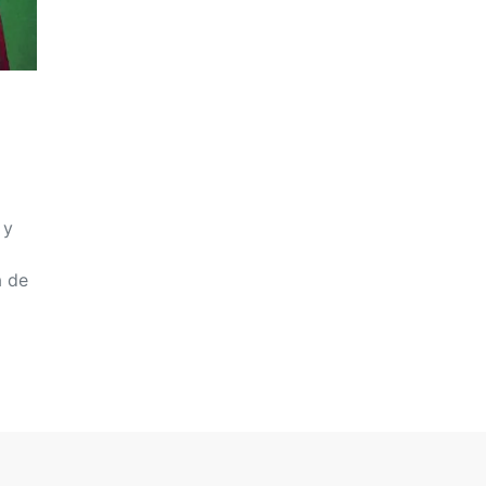
 y
a de