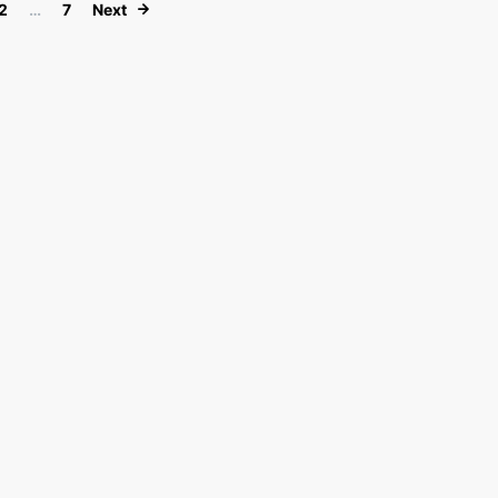
Paginación de entradas
2
…
7
Next