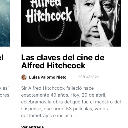
l
Las claves del cine de
Alfred Hitchcock
Luisa Palomo Nieto
29/04/2020
 así
Sir Alfred Hitchcock falleció hace
lores
exactamente 40 años. Hoy, 29 de abril,
celebramos la obra del que fue el maestro del
suspense, que firmó 53 películas, varios
cortometrajes e incluso…
Ver entrada