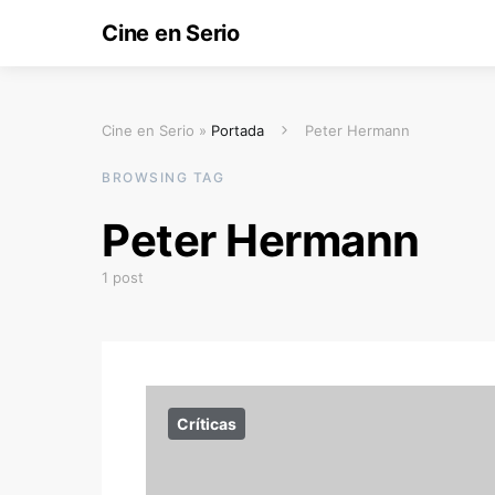
Cine en Serio
Cine en Serio »
Portada
Peter Hermann
BROWSING TAG
Peter Hermann
1 post
Críticas