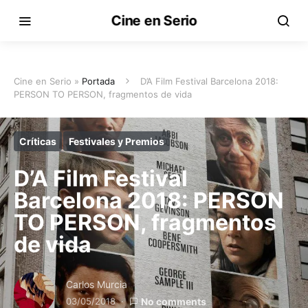
Cine en Serio
Cine en Serio »
Portada
D’A Film Festival Barcelona 2018:
PERSON TO PERSON, fragmentos de vida
Críticas
Festivales y Premios
D’A Film Festival
Barcelona 2018: PERSON
TO PERSON, fragmentos
de vida
Carlos Murcia
03/05/2018
No comments