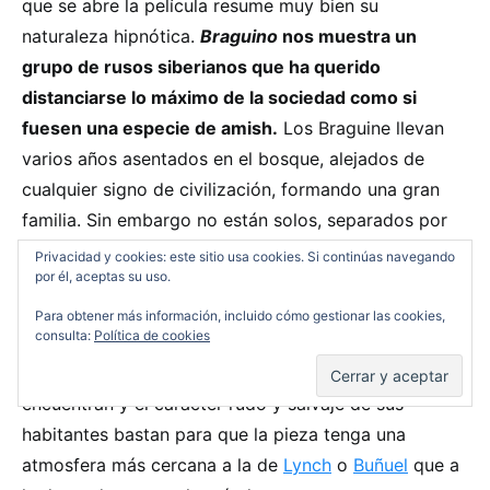
que se abre la película resume muy bien su
naturaleza hipnótica.
Braguino
nos muestra un
grupo de rusos siberianos que ha querido
distanciarse lo máximo de la sociedad como si
fuesen una especie de amish.
Los Braguine llevan
varios años asentados en el bosque, alejados de
cualquier signo de civilización, formando una gran
familia. Sin embargo no están solos, separados por
una gran valla conviven con otra familia, los Kiline,
Privacidad y cookies: este sitio usa cookies. Si continúas navegando
por él, aceptas su uso.
con los que llevan toda la vida enemistados. El
documental no se esfuerza en mostrar el conflicto
Para obtener más información, incluido cómo gestionar las cookies,
consulta:
Política de cookies
entre familias de una forma meramente discursiva, el
propio origen místico de la zona en la que se
encuentran y el carácter rudo y salvaje de sus
habitantes bastan para que la pieza tenga una
atmosfera más cercana a la de
Lynch
o
Buñuel
que a