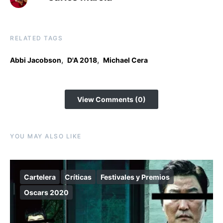
RELATED TAGS
,
,
Abbi Jacobson
D'A 2018
Michael Cera
View Comments (0)
YOU MAY ALSO LIKE
Cartelera
Críticas
Festivales y Premios
Oscars 2020