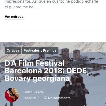
impresionante. Así que en cuanto he podido echarle
el guante me he…
Ver entrada
Críticas
Festivales y Premios
D’A Film Festival
Barcelona 2018: DEDE,
Bovary georgiana
Carlos Murcia
01/05/2018
No comments