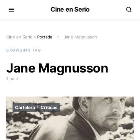
Cine en Serio
Cine en Serio »
Portada
Jane Magnusson
BROWSING TAG
Jane Magnusson
1 post
Cartelera
Críticas