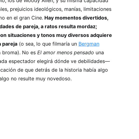
lo, los de Woody Allen, y su misma capacidad
s, prejuicios ideológicos, manías, limitaciones
o en el gran Cine.
Hay momentos divertidos,
dades de pareja, a ratos resulta mordaz;
 con situaciones y tonos muy diversos adquiere
 pareja
(o sea, lo que filmaría un
Bergman
la broma). No es
El amor menos pensado
una
da espectador elegirá dónde ve debilidades—
ficación de que detrás de la historia había algo
 algo no resulte muy novedoso.