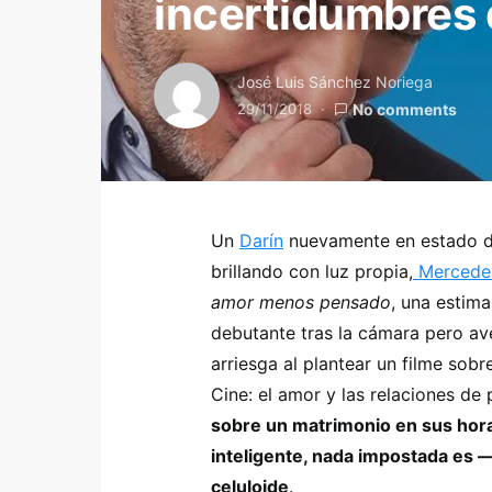
incertidumbres 
José Luis Sánchez Noriega
29/11/2018
No comments
Un
Darín
nuevamente en estado de 
brillando con luz propia,
Mercede
amor menos pensado
, una estim
debutante tras la cámara pero av
arriesga al plantear un filme sob
Cine: el amor y las relaciones de 
sobre un matrimonio en sus hor
inteligente, nada impostada es —
celuloide
.