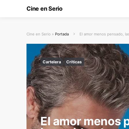
Cine en Serio
Cine en Serio »
Portada
El amor menos pensado, las
Cartelera
Críticas
El amor menos p