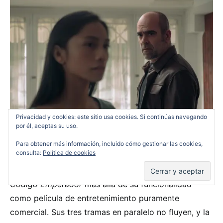
Privacidad y cookies: este sitio usa cookies. Si continúas navegando
por él, aceptas su uso.
Para obtener más información, incluido cómo gestionar las cookies,
consulta:
Política de cookies
Ni el guion de Jorge Guerricaechevarría ni la
realización de Jorge Coira consiguen elevar a
Código Emperador
más allá de su funcionalidad
como película de entretenimiento puramente
comercial. Sus tres tramas en paralelo no fluyen, y la