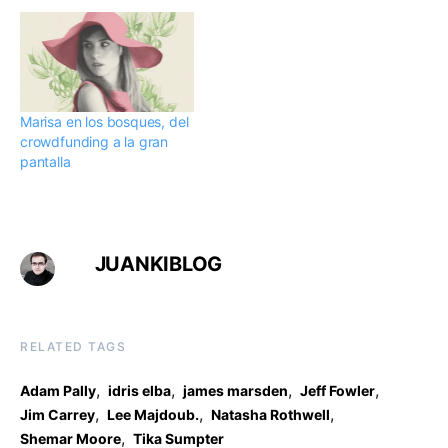
Marisa en los bosques, del
crowdfunding a la gran
pantalla
JUANKIBLOG
RELATED TAGS
,
,
,
,
Adam Pally
idris elba
james marsden
Jeff Fowler
,
,
,
Jim Carrey
Lee Majdoub.
Natasha Rothwell
,
Shemar Moore
Tika Sumpter