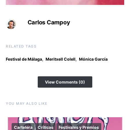
Carlos Campoy
RELATED TAGS
,
,
Festival de Málaga
Meritxell Colell
Mónica García
View Comments (0)
YOU MAY ALSO LIKE
Cartelera
Críticas
Festivales y Premios