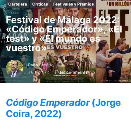
Cartelera
Críticas
Festivales y Premios
Festival de Málaga 2022:
«Código Emperador», «El
test» y «El mundo es
vuestro»
Paco Casado
21/03/2022
No comments
Código Emperador
(Jorge
Coira, 2022)