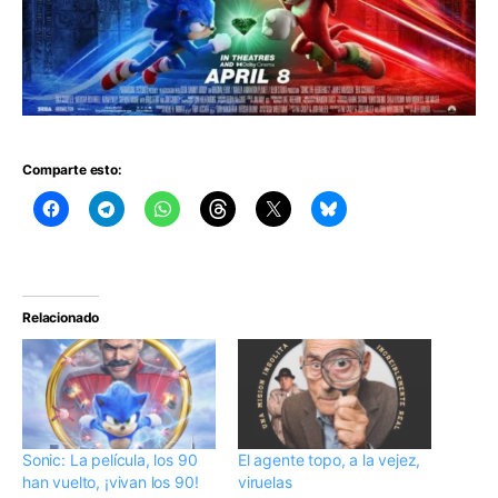
Comparte esto:
Relacionado
Sonic: La película, los 90
El agente topo, a la vejez,
han vuelto, ¡vivan los 90!
viruelas