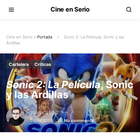
Cine en Serio
Cine en Serio »
Portada
Sonic 2: La Película, Sonic y las
Ardillas
Cartelera
Críticas
Sonic 2: La Película
, Sonic
y las Ardillas
JUANKIBLOG
01/04/2022
No comments