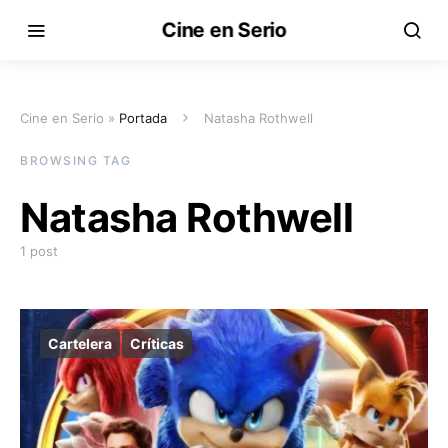
Cine en Serio
Cine en Serio »
Portada
Natasha Rothwell
BROWSING TAG
Natasha Rothwell
1 post
Cartelera
Críticas