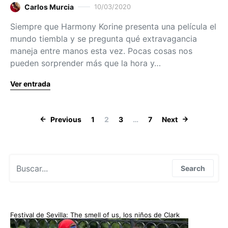
Carlos Murcia
10/03/2020
Siempre que Harmony Korine presenta una película el
mundo tiembla y se pregunta qué extravagancia
maneja entre manos esta vez. Pocas cosas nos
pueden sorprender más que la hora y…
Ver entrada
Paginación de
Previous
1
2
3
…
7
Next
Search for:
Search
Festival de Sevilla: The smell of us, los niños de Clark