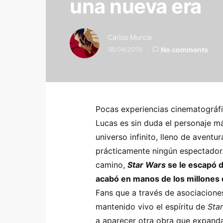
una nueva era
Carlos Murcia
18/04/2015
No comments
Pocas experiencias cinematográfi
Lucas es sin duda el personaje má
universo infinito, lleno de avent
prácticamente ningún espectador.
camino,
Star Wars
se le escapó d
acabó en manos de los millones 
Fans que a través de asociacione
mantenido vivo el espíritu de
Sta
a aparecer otra obra que expanda