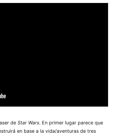
easer de
Star Wars
. En primer lugar parece que
struirá en base a la vida/aventuras de tres