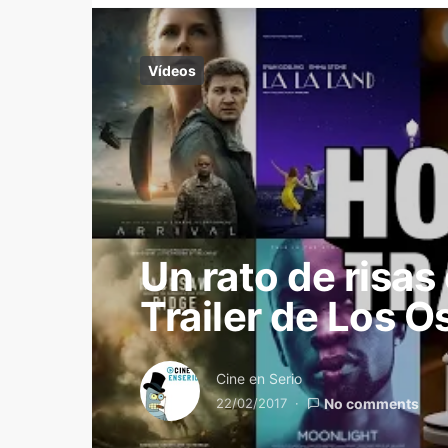
Vídeos
Un rato de risas
Trailer de Los O
Cine en Serio
22/02/2017
No comments