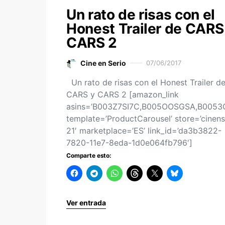
Un rato de risas con el
Honest Trailer de CARS
CARS 2
Cine en Serio
07/06/2017
Un rato de risas con el Honest Trailer d
CARS y CARS 2 [amazon_link
asins=’B003Z7SI7C,B005OOSGSA,B005
template=’ProductCarousel’ store=’cinens
21′ marketplace=’ES’ link_id=’da3b3822-
7820-11e7-8eda-1d0e064fb796′]
Comparte esto:
Ver entrada