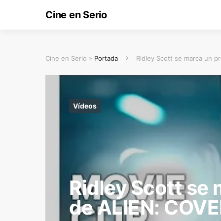
Cine en Serio
Cine en Serio »
Portada
Ridley Scott se marca un 
Vídeos
Ridley Scott se
de ALIEN: COV