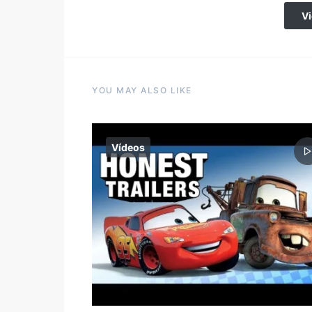
V
YOU MAY ALSO LIKE
Vídeos