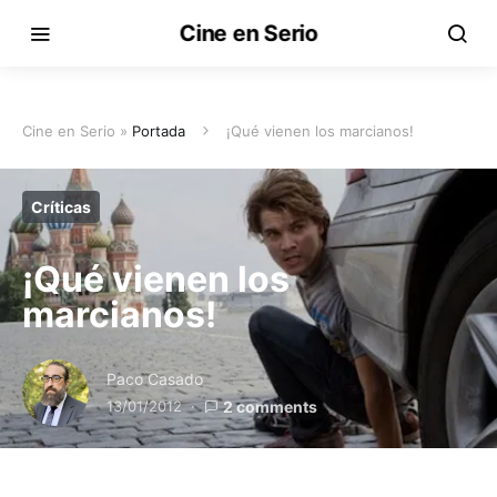
Cine en Serio
Cine en Serio »
Portada
¡Qué vienen los marcianos!
Críticas
¡Qué vienen los
marcianos!
Paco Casado
13/01/2012
2 comments