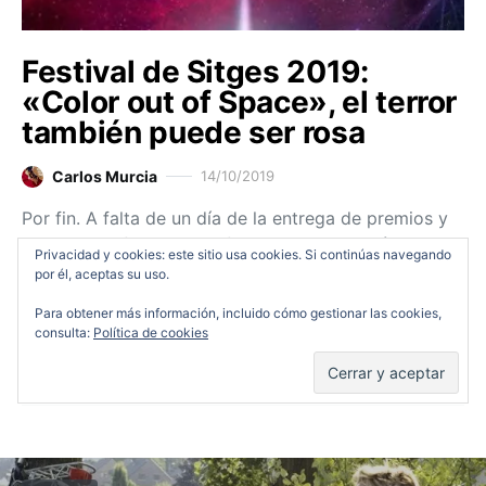
Festival de Sitges 2019:
«Color out of Space», el terror
también puede ser rosa
Carlos Murcia
14/10/2019
Por fin. A falta de un día de la entrega de premios y
clausura de festival, por fin aparece una película
Privacidad y cookies: este sitio usa cookies. Si continúas navegando
dentro de sección oficial digna de llevarse el
por él, aceptas su uso.
calificativo…
Para obtener más información, incluido cómo gestionar las cookies,
consulta:
Política de cookies
Ver entrada