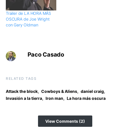
Trailer de LA HORA MÁS
OSCURA de Joe Wright
con Gary Oldman
Paco Casado
RELATED TAGS
,
,
,
Attack the block
Cowboys & Aliens
daniel craig
,
,
Invasión a la tierra
Iron man
La hora más oscura
View Comments (2)