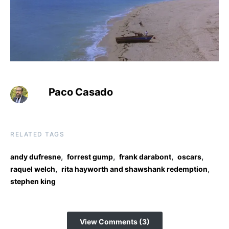
Paco Casado
RELATED TAGS
,
,
,
,
andy dufresne
forrest gump
frank darabont
oscars
,
,
raquel welch
rita hayworth and shawshank redemption
stephen king
View Comments (3)