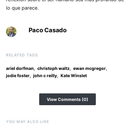
lo que parece.
Paco Casado
RELATED TAGS
,
,
,
ariel dorfman
christoph waltz
ewan mcgregor
,
,
jodie foster
john c reilly
Kate Winslet
View Comments (0)
YOU MAY ALSO LIKE