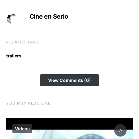
Cine en Serio
RELATED TAGS
trailers
View Comments (0)
YOU MAY ALSO LIKE
Vídeos