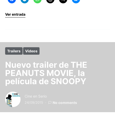
Ver entrada
Trailers
Vídeos
Nuevo trailer de THE
PEANUTS MOVIE, la
película de SNOOPY
Cine en Serio
24/09/2015
No comments