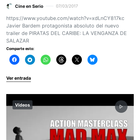
Cine en Serio
07/03/2017
https://www.youtube.com/watch?v=xdLnCY817kc
Javier Bardem protagonista absoluto del nuevo
trailer de PIRATAS DEL CARIBE: LA VENGANZA DE
SALAZAR
Comparte esto:
Ver entrada
Vídeos