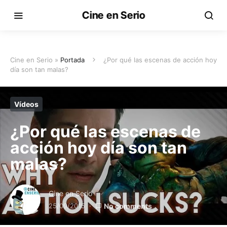
Cine en Serio
Cine en Serio »
Portada
¿Por qué las escenas de acción hoy
día son tan malas?
Vídeos
¿Por qué las escenas de
acción hoy día son tan
malas?
Cine en Serio
25/09/2015
No comments