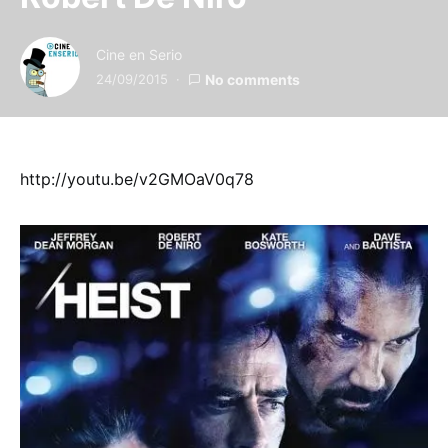
Cine en Serio
24/09/2015
No comments
http://youtu.be/v2GMOaV0q78