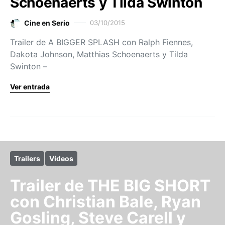
Schoenaerts y Tilda Swinton
Cine en Serio
03/10/2015
Trailer de A BIGGER SPLASH con Ralph Fiennes,
Dakota Johnson, Matthias Schoenaerts y Tilda
Swinton –
Ver entrada
Trailers
Vídeos
Trailer de THE BIG SHORT
con Christian Bale, Ryan
Gosling, Steve Carell y