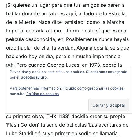
¡Si quieres un lugar para que tus amigos se paren a
hablar durante un rato es aquí, al lado de la Estrella
de la Muerte! Nada dice “amistad” como la Marcha
Imperial cantada a tono… Porque esta sí que es una
película desconocida, eh. Posiblemente nunca hayáis
oído hablar de ella, la verdad. Alguna cosilla se sigue
haciendo hoy en día, pero sin mucha importancia.
¡Ah! Pero cuando George Lucas, en 1973, cobró la
Privacidad y cookies: este sitio usa cookies. Si continúas navegando
hilarante cifra de 150.000 dólares por escribir y
por él, aceptas su uso.
dirigir ‘Una nueva esperanza’, nadie se esperaba el
Para obtener más información, incluido cómo gestionar las cookies,
éxito posterior… Excepto el propio Lucas. Triste por
consulta:
Política de cookies
no conseguir los derechos de ‘Flash Gordon’, un
jovencísimo director novel, que acababa de realizar
su primera obra, ‘THX 1138’, decidió crear su propio
‘Flash Gordon’, la serie de películas ‘Las aventuras de
Luke Starkiller’, cuyo primer episodio se llamaría…