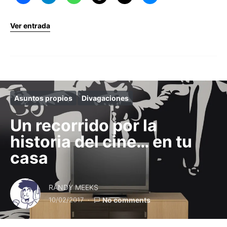
Ver entrada
Asuntos propios
Divagaciones
Un recorrido por la
historia del cine… en tu
casa
RANDY MEEKS
10/02/2017
No comments