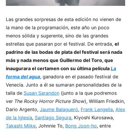
Las grandes sorpresas de esta edición no vienen de
la mano de la programación, este año un poco
menos sólida y sugerente, sino de las grandes
estrellas que pasaran por el festival. De entrada,
el
padrino de las bodas de plata del festival será nada
más y nada menos que Guillermo del Toro, que
inaugurara el certamen con su última película
La
forma del agua
, ganadora en el pasado festival de
Venecia. Junto a él se sumaran personalidades de la
talla de
Susan Sarandon
(junto a la que podremos
ver
The Rocky Horror Picture Show
), William Friedkin,
Dario Argento,
Jaume Balagueró
,
Frank Langella
,
Alex
de la Iglesia
,
Santiago Segura
, Kiyoshi Kurosawa,
Takashi Miike
, Johnnie To,
Bong Joon-ho
, entre