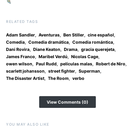
RELATED TAGS
,
,
,
,
Adam Sandler
Aventuras
Ben Stiller
cine español
,
,
,
Comedia
Comedia dramática
Comedia romántica
,
,
,
,
Dani Rovira
Diane Keaton
Drama
gracia querejeta
,
,
,
James Franco
Maribel Verdú
Nicolas Cage
,
,
,
,
owen wilson
Paul Rudd
películas malas
Robert de Niro
,
,
,
scarlett johansson
street fighter
Superman
,
,
The Disaster Artist
The Room
verbo
View Comments (0)
YOU MAY ALSO LIKE