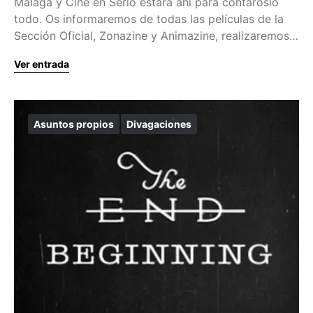
Málaga y Cine en Serio estará ahí para contároslo
todo. Os informaremos de todas las películas de la
Sección Oficial, Zonazine y Animazine, realizaremos…
Ver entrada
Asuntos propios
Divagaciones