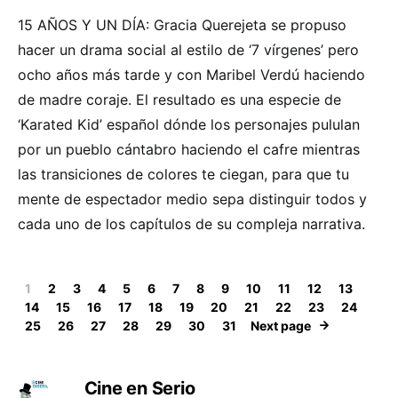
15 AÑOS Y UN DÍA: Gracia Querejeta se propuso
hacer un drama social al estilo de ‘7 vírgenes’ pero
ocho años más tarde y con Maribel Verdú haciendo
de madre coraje. El resultado es una especie de
‘Karated Kid’ español dónde los personajes pululan
por un pueblo cántabro haciendo el cafre mientras
las transiciones de colores te ciegan, para que tu
mente de espectador medio sepa distinguir todos y
cada uno de los capítulos de su compleja narrativa.
1
2
3
4
5
6
7
8
9
10
11
12
13
14
15
16
17
18
19
20
21
22
23
24
25
26
27
28
29
30
31
Next page
Cine en Serio