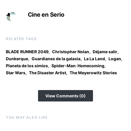
Cine en Serio
RELATED TAGS
,
,
,
BLADE RUNNER 2049
Christopher Nolan
Déjame salir
,
,
,
,
Dunkerque
Guardianes de la galaxia
La La Land
Logan
,
,
Planeta de los simios
Spider-Man: Homecoming
,
,
Star Wars
The Disaster Artist
The Meyerowitz Stories
View Comments (0)
YOU MAY ALSO LIKE