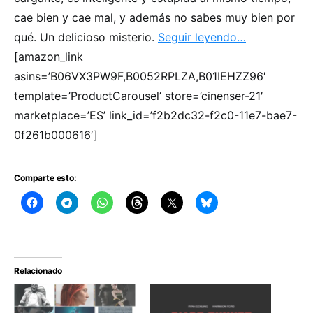
cae bien y cae mal, y además no sabes muy bien por
qué. Un delicioso misterio.
Seguir leyendo…
[amazon_link
asins=’B06VX3PW9F,B0052RPLZA,B01IEHZZ96′
template=’ProductCarousel’ store=’cinenser-21′
marketplace=’ES’ link_id=’f2b2dc32-f2c0-11e7-bae7-
0f261b000616′]
Comparte esto:
Relacionado