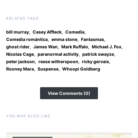
RELATED TAGS
,
,
,
bill murray
Casey Affleck
Comedia
,
,
,
Comedia romántica
emma stone
Fantasmas
,
,
,
,
ghost rider
James Wan
Mark Ruffalo
Michael J. Fox
,
,
,
Nicolas Cage
paranormal activity
patrick swayze
,
,
,
peter jackson
reese witherspoon
ricky gervais
,
,
Rooney Mara
Suspense
Whoopi Goldberg
View Comments (0)
YOU MAY ALSO LIKE