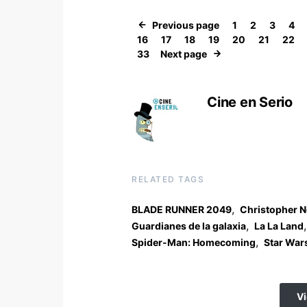
Previous page
1
2
3
4
16
17
18
19
20
21
22
33
Next page
Cine en Serio
RELATED TAGS
,
BLADE RUNNER 2049
Christopher N
,
,
Guardianes de la galaxia
La La Land
,
Spider-Man: Homecoming
Star War
V