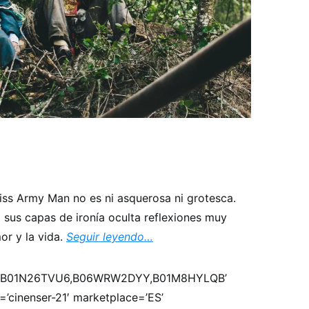
ss Army Man no es ni asquerosa ni grotesca.
 sus capas de ironía oculta reflexiones muy
or y la vida.
Seguir leyendo…
US,B01N26TVU6,B06WRW2DYY,B01M8HYLQB’
=’cinenser-21′ marketplace=’ES’