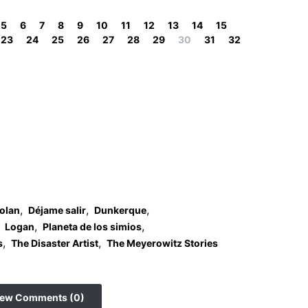
5
6
7
8
9
10
11
12
13
14
15
23
24
25
26
27
28
29
30
31
32
,
,
,
olan
Déjame salir
Dunkerque
,
,
Logan
Planeta de los simios
,
,
s
The Disaster Artist
The Meyerowitz Stories
iew Comments (0)