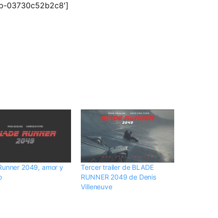
bb-03730c52b2c8′]
Runner 2049, amor y
Tercer trailer de BLADE
o
RUNNER 2049 de Denis
Villeneuve