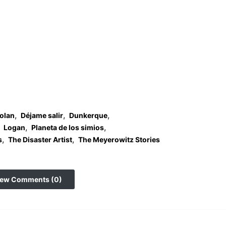
,
,
,
olan
Déjame salir
Dunkerque
,
,
Logan
Planeta de los simios
,
,
s
The Disaster Artist
The Meyerowitz Stories
iew Comments (0)