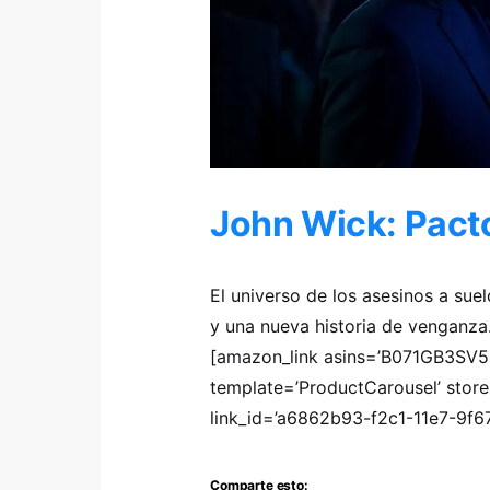
John Wick: Pact
El universo de los asesinos a sue
y una nueva historia de venganza.
[amazon_link asins=’B071GB3
template=’ProductCarousel’ store
link_id=’a6862b93-f2c1-11e7-9f6
Comparte esto: