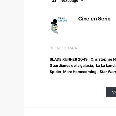
33
Next page
Cine en Serio
RELATED TAGS
,
BLADE RUNNER 2049
Christopher N
,
,
Guardianes de la galaxia
La La Land
,
Spider-Man: Homecoming
Star War
V