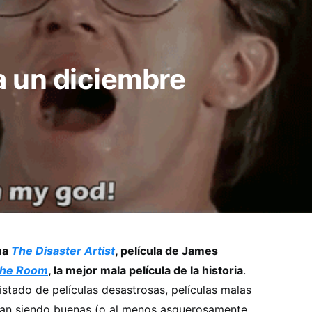
a un diciembre
na
The Disaster Artist
, película de James
he Room
, la mejor mala película de la historia
.
istado de películas desastrosas, películas malas
aban siendo buenas (o al menos asquerosamente