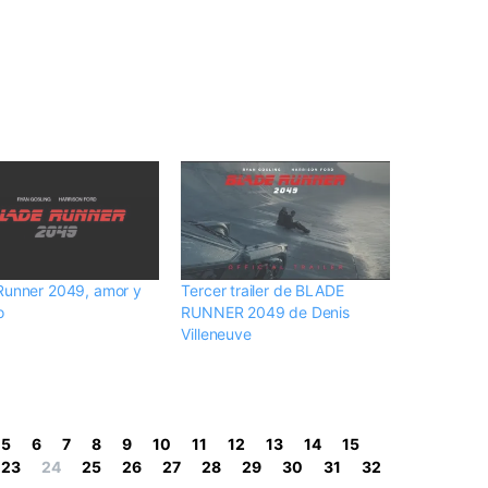
Runner 2049, amor y
Tercer trailer de BLADE
o
RUNNER 2049 de Denis
Villeneuve
5
6
7
8
9
10
11
12
13
14
15
23
24
25
26
27
28
29
30
31
32