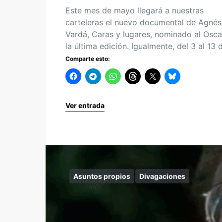
Este mes de mayo llegará a nuestras
carteleras el nuevo documental de Agnés
Vardá, Caras y lugares, nominado al Osca
la última edición. Igualmente, del 3 al 13
Comparte esto:
Ver entrada
Asuntos propios
Divagaciones