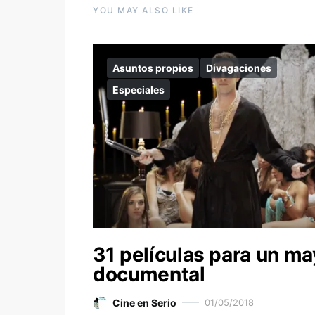
YOU MAY ALSO LIKE
Asuntos propios
Divagaciones
Especiales
31 películas para un ma
documental
Cine en Serio
01/05/2018