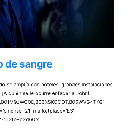
o de sangre
ldo se amplía con hoteles, grandes instalaciones
 ¡A quién se le ocurre enfadar a John!
SV5,B01M9JWO0E,B06XSKCCQT,B06WVG4TKG’
=’cinenser-21′ marketplace=’ES’
7-d12fe8d2d60e’]