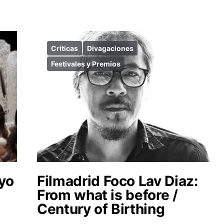
Críticas
Divagaciones
Festivales y Premios
yo
Filmadrid Foco Lav Diaz:
From what is before /
Century of Birthing