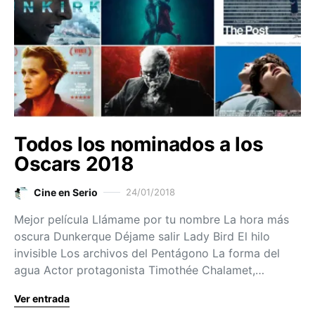
Todos los nominados a los
Oscars 2018
Cine en Serio
24/01/2018
Mejor película Llámame por tu nombre La hora más
oscura Dunkerque Déjame salir Lady Bird El hilo
invisible Los archivos del Pentágono La forma del
agua Actor protagonista Timothée Chalamet,…
Ver entrada