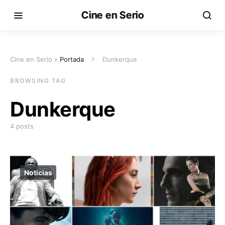
Cine en Serio
Cine en Serio »
Portada
Dunkerque
BROWSING TAG
Dunkerque
4 posts
Noticias