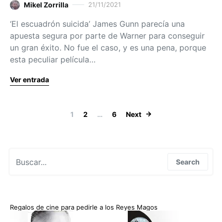
Mikel Zorrilla
21/11/2021
‘El escuadrón suicida’ James Gunn parecía una
apuesta segura por parte de Warner para conseguir
un gran éxito. No fue el caso, y es una pena, porque
esta peculiar película…
Ver entrada
Paginación de
1
2
…
6
Next
Search for:
Search
Regalos de cine para pedirle a los Reyes Magos