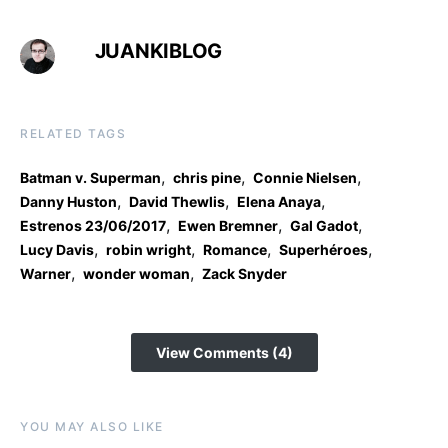
JUANKIBLOG
RELATED TAGS
,
,
,
Batman v. Superman
chris pine
Connie Nielsen
,
,
,
Danny Huston
David Thewlis
Elena Anaya
,
,
,
Estrenos 23/06/2017
Ewen Bremner
Gal Gadot
,
,
,
,
Lucy Davis
robin wright
Romance
Superhéroes
,
,
Warner
wonder woman
Zack Snyder
View Comments (4)
YOU MAY ALSO LIKE