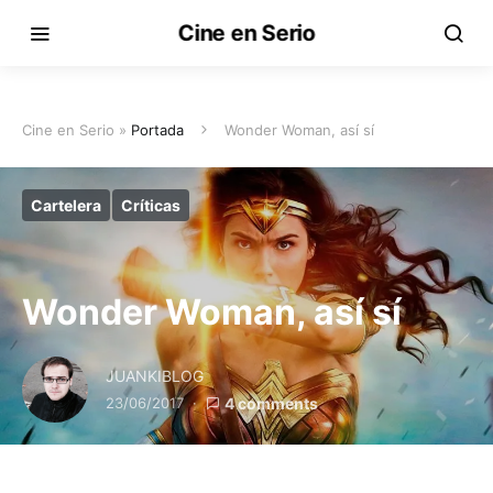
Cine en Serio
Cine en Serio »
Portada
Wonder Woman, así sí
Cartelera
Críticas
Wonder Woman, así sí
JUANKIBLOG
23/06/2017
4 comments