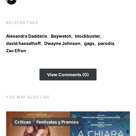
RELATED TAGS
,
,
,
Alexandra Daddario
Baywatch
blockbuster
,
,
,
,
david hasselhoff
Dwayne Johnson
gags
parodia
Zac Efron
View Comments (0)
YOU MAY ALSO LIKE
Críticas
Festivales y Premios