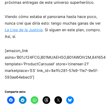
próximas entregas de este universo superheróico.
Viendo cómo estaba el panorama hasta hace poco,
nunca creí que diría esto: tengo muchas ganas de ver
La Liga de la Justicia
. Si siguen en este plan, compro.
Así, sí.
[amazon_link
asins=’B01J124FCG,B01MUAEH5O,B01AWOIV2M,841654
template=’ProductCarousel’ store=’cinenser-21′
marketplace=’ES’ link_id=’4e1fc281-57e9-11e7-9e5f-
593ae64ebec0′]
Comparte esto: