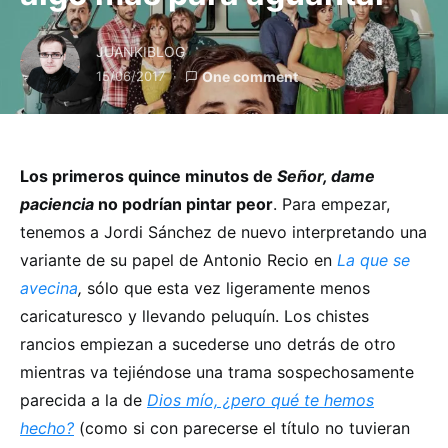
JUANKIBLOG
15/06/2017
One comment
Los primeros quince minutos de
Señor, dame
paciencia
no podrían pintar peor
. Para empezar,
tenemos a Jordi Sánchez de nuevo interpretando una
variante de su papel de Antonio Recio en
La que se
avecina
,
sólo que esta vez ligeramente menos
caricaturesco y llevando peluquín. Los chistes
rancios empiezan a sucederse uno detrás de otro
mientras va tejiéndose una trama sospechosamente
parecida a la de
Dios mío, ¿pero qué te hemos
hecho?
(como si con parecerse el título no tuvieran