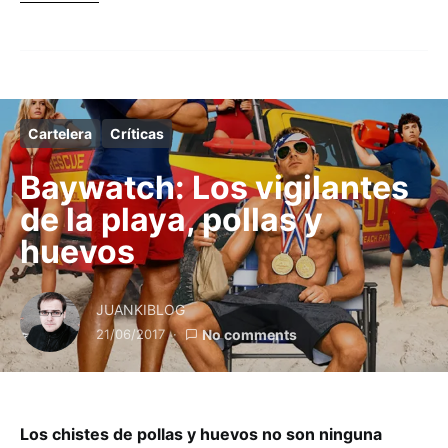
Cartelera
Críticas
Baywatch: Los vigilantes
de la playa, pollas y
huevos
JUANKIBLOG
21/06/2017
No comments
Los chistes de pollas y huevos no son ninguna