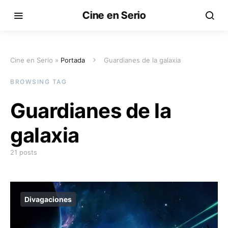
Cine en Serio
Cine en Serio »
Portada
Guardianes de la galaxia
BROWSING TAG
Guardianes de la
galaxia
21 posts
Divagaciones