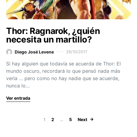
Thor: Ragnarok, ¿quién
necesita un martillo?
Diego José Levene
26/10/2017
Si hay alguien que todavía se acuerda de Thor: El
mundo oscuro, recordará lo que pensó nada más
verla … pero como no hay nadie que se acuerde,
nunca lo…
Ver entrada
Paginación de
1
2
…
5
Next