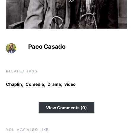
Paco Casado
RELATED TAGS
,
,
,
Chaplin
Comedia
Drama
video
View Comments (0)
YOU MAY ALSO LIKE