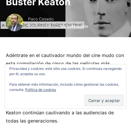
Buster Keaton
Paco Casado
23/05/2023
No comments
Adéntrate en el cautivador mundo del cine mudo con
esta compilación de cinco de las películas más
Privacidad y cookies: este sitio usa cookies. Si continúas navegando
icónicas de Buster Keaton. Únete a nosotros en un
por él, aceptas su uso.
viaje inolvidable mientras nos sumergimos en la
Para obtener más información, incluido cómo gestionar las cookies,
mente genial de este legendario actor y cineasta.
consulta:
Política de cookies
Desde aventuras emocionantes hasta comedias
desternillantes, las obras atemporales de Buster
Keaton continúan cautivando a las audiencias de
todas las generaciones.