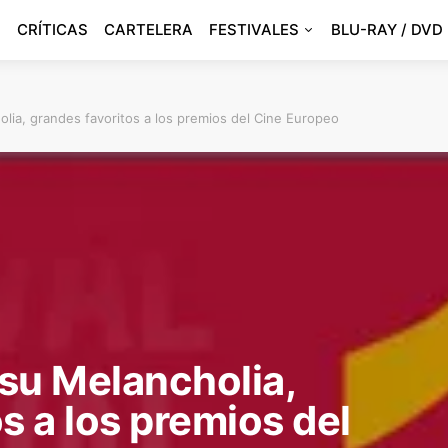
CRÍTICAS
CARTELERA
FESTIVALES
BLU-RAY / DVD
olia, grandes favoritos a los premios del Cine Europeo
 su Melancholia,
s a los premios del