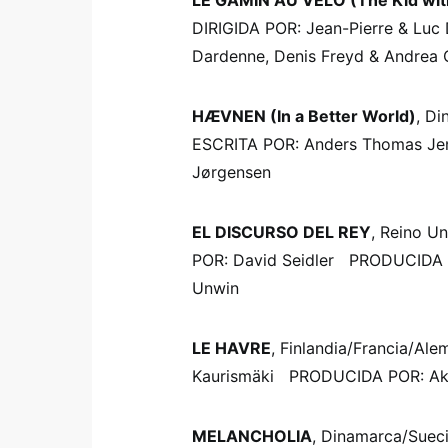
LE GAMIN AU VELO (The Kid with
DIRIGIDA POR: Jean-Pierre & Lu
Dardenne, Denis Freyd & Andrea O
HÆVNEN (In a Better World)
, D
ESCRITA POR: Anders Thomas J
Jørgensen
EL DISCURSO DEL REY
, Reino 
POR: David Seidler PRODUCIDA P
Unwin
LE HAVRE
, Finlandia/Francia/A
Kaurismäki PRODUCIDA POR: Aki 
MELANCHOLIA
, Dinamarca/Suec