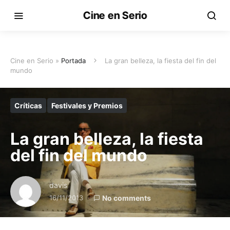
Cine en Serio
Cine en Serio »
Portada
La gran belleza, la fiesta del fin del
mundo
Críticas
Festivales y Premios
La gran belleza, la fiesta
del fin del mundo
davis
16/11/2013
No comments