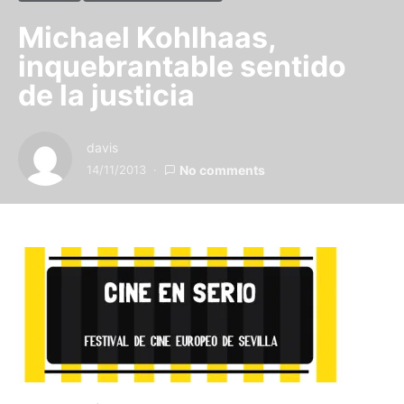
Michael Kohlhaas,
inquebrantable sentido
de la justicia
davis
14/11/2013
No comments