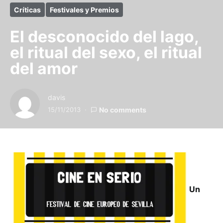
Críticas
Festivales y Premios
El desconocido del lago,
el ritual del sexo, el ritual
del amor
davis
15/11/2013
No comments
Un