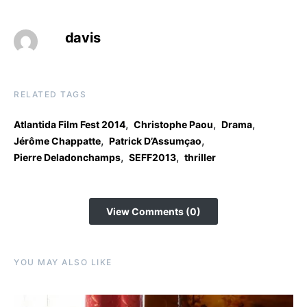
davis
RELATED TAGS
,
,
,
Atlantida Film Fest 2014
Christophe Paou
Drama
,
,
Jérôme Chappatte
Patrick D’Assumçao
,
,
Pierre Deladonchamps
SEFF2013
thriller
View Comments (0)
YOU MAY ALSO LIKE