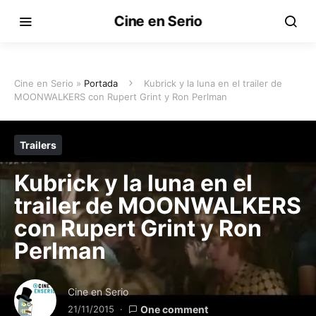
Cine en Serio
Cine en Serio »
Portada
Kubrick y la luna en el trailer de
MOONWALKERS con Rupert Grint y Ron Perlman
Trailers
Kubrick y la luna en el
trailer de MOONWALKERS
con Rupert Grint y Ron
Perlman
Cine en Serio
21/11/2015
One comment