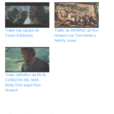
Trailer rojo sangre de
Trailer de INFERNO de Ron
Conan El Bárbaro
Howard con Tom Hanks y
Felicity Jones
Trailer definitivo de EN EL
CORAZÓN DEL MAR,
Moby Dick según Ron
Howard