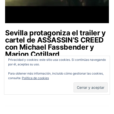
Sevilla protagoniza el trailer y
cartel de ASSASSIN’S CREED
con Michael Fassbender y
Marion Cotillard
Privacidad y cookies: este sitio usa cookies. Si continúas navegando
Cine en Serio
13/05/2016
por él, aceptas su uso.
Para obtener más información, incluido cómo gestionar las cookies,
Sevilla protagoniza el trailer y cartel de ASSASSIN’S
consulta:
Política de cookies
CREED con Michael Fassbender y Marion Cotillard
Ver entrada