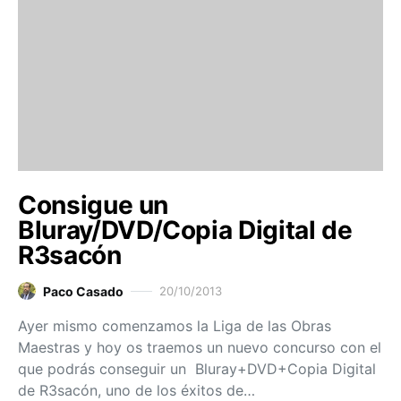
Consigue un
Bluray/DVD/Copia Digital de
R3sacón
Paco Casado
20/10/2013
Ayer mismo comenzamos la Liga de las Obras
Maestras y hoy os traemos un nuevo concurso con el
que podrás conseguir un Bluray+DVD+Copia Digital
de R3sacón, uno de los éxitos de…