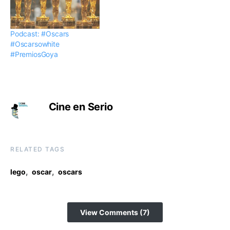
Podcast: #Oscars
#Oscarsowhite
#PremiosGoya
Cine en Serio
RELATED TAGS
,
,
lego
oscar
oscars
View Comments (7)