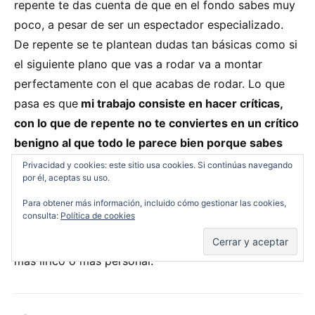
repente te das cuenta de que en el fondo sabes muy
poco, a pesar de ser un espectador especializado.
De repente se te plantean dudas tan básicas como si
el siguiente plano que vas a rodar va a montar
perfectamente con el que acabas de rodar. Lo que
pasa es que
mi trabajo consiste en hacer críticas,
con lo que de repente no te conviertes en un crítico
benigno al que todo le parece bien porque sabes
que es muy complicado
. Al contrario, al haberlo
Privacidad y cookies: este sitio usa cookies. Si continúas navegando
por él, aceptas su uso.
hecho te preguntas si realmente no sería más fácil
que viésemos más películas personales si el
Para obtener más información, incluido cómo gestionar las cookies,
consulta:
Política de cookies
entramado industrial no comprometiera tanto. Luego
como espectador echas de menos un cine más libre,
más lírico o más personal.