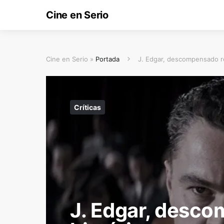
Cine en Serio
Cine en Serio »
Portada
J. Edgar, descompensado re
Críticas
J. Edgar, desco