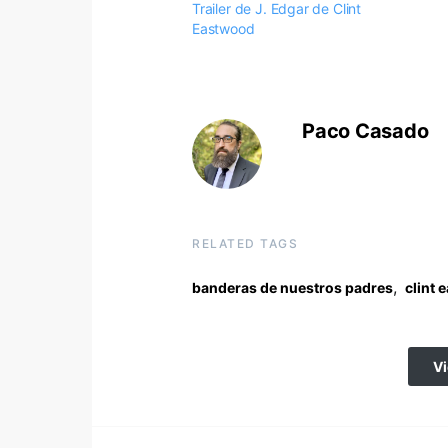
Trailer de J. Edgar de Clint
Eastwood
Paco Casado
RELATED TAGS
,
banderas de nuestros padres
clint 
V