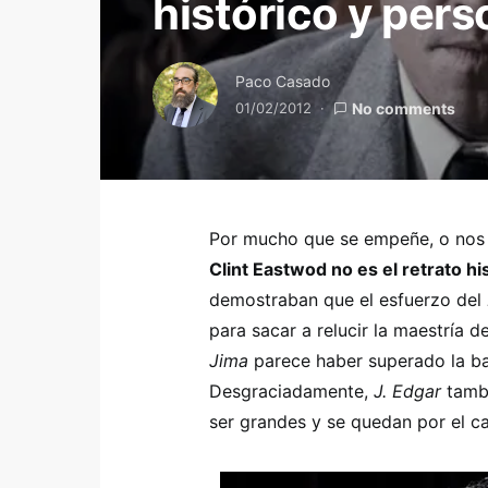
histórico y pers
Paco Casado
01/02/2012
No comments
Por mucho que se empeñe, o nos
Clint Eastwod no es el retrato hi
demostraban que el esfuerzo del
para sacar a relucir la maestría 
Jima
parece haber superado la barr
Desgraciadamente,
J. Edgar
tambi
ser grandes y se quedan por el c