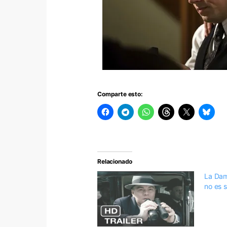
Comparte esto:
Relacionado
La Dama
no es s