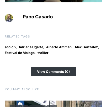
Paco Casado
RELATED TAGS
,
,
,
,
acción
Adriana Ugarte
Alberto Amman
Alex González
,
Festival de Malaga
thriller
View Comments (0)
YOU MAY ALSO LIKE