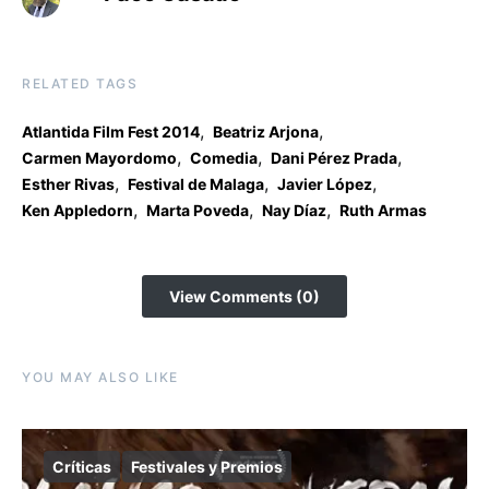
RELATED TAGS
,
,
Atlantida Film Fest 2014
Beatriz Arjona
,
,
,
Carmen Mayordomo
Comedia
Dani Pérez Prada
,
,
,
Esther Rivas
Festival de Malaga
Javier López
,
,
,
Ken Appledorn
Marta Poveda
Nay Díaz
Ruth Armas
View Comments (0)
YOU MAY ALSO LIKE
Críticas
Festivales y Premios