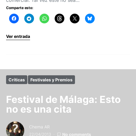
Comparte esto:
Ver entrada
Críticas
Festivales y Premios
Festival de Málaga: Esto
no es una cita
Chema AR
22/04/2013
No comments