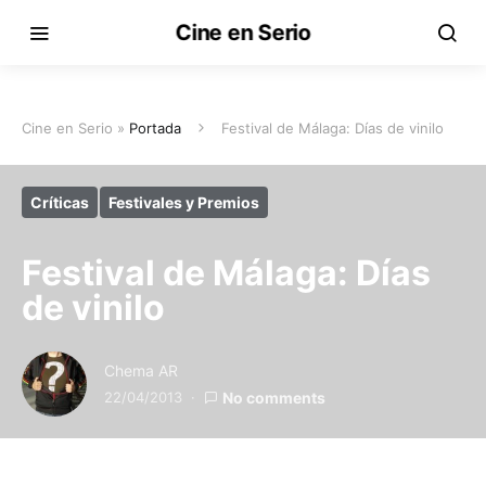
Cine en Serio
Cine en Serio »
Portada
Festival de Málaga: Días de vinilo
Críticas
Festivales y Premios
Festival de Málaga: Días
de vinilo
Chema AR
22/04/2013
No comments