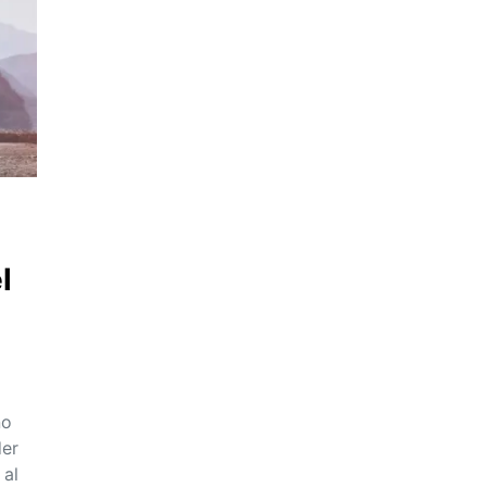
l
no
der
 al