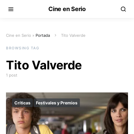
Cine en Serio
Cine en Serio »
Portada
Tito Valverde
BROWSING TAG
Tito Valverde
1 post
Críticas
Festivales y Premios